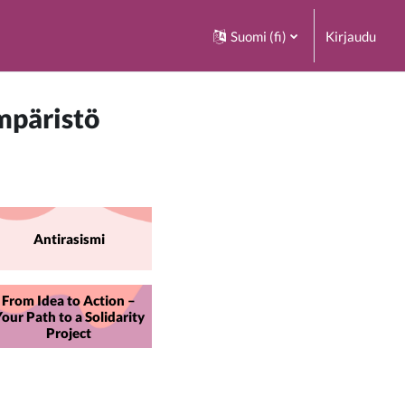
Suomi ‎(fi)‎
Kirjaudu
mpäristö
Antirasismi
From Idea to Action –
our Path to a Solidarity
Project