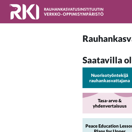
Siirry pääsisältöön
Rauhankasva
Saatavilla o
Nuorisotyöntekijä
rauhankasvattajana
Tasa-arvo &
yhdenvertaisuus
Peace Education Lesso
Plans for Upper