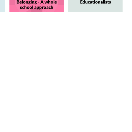
Belonging - A whole
Educationalists
school approach