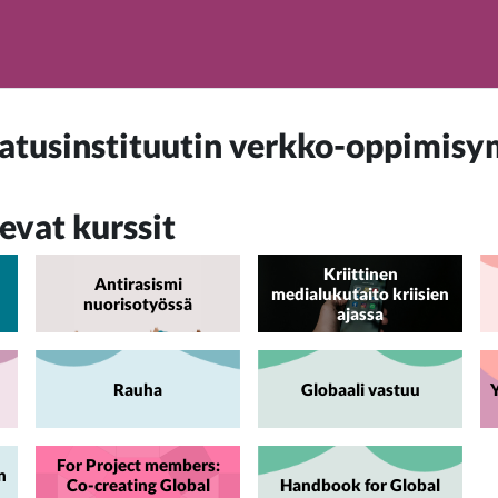
tusinstituutin verkko-oppimisy
levat kurssit
Kriittinen
Antirasismi
medialukutaito kriisien
nuorisotyössä
ajassa
Rauha
Globaali vastuu
Y
For Project members:
n
Co-creating Global
Handbook for Global