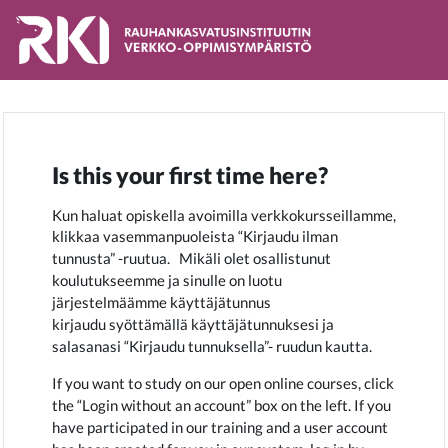
Skip to main content
Is this your first time here?
Kun haluat opiskella avoimilla verkkokursseillamme,
klikkaa vasemmanpuoleista “Kirjaudu ilman
Mikäli olet osallistunut
tunnusta” -ruutua.
koulutukseemme ja sinulle on luotu
järjestelmäämme käyttäjätunnus
kirjaudu syöttämällä käyttäjät
unnuksesi ja
salasanasi “Kirjaudu tunnuksella”- ruudun kautta.
If you want to study on our open online courses, click
If you
the “Login without an account” box on the left.
have participated in our training and a user account